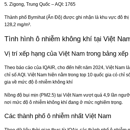
Zigong, Trung Quốc – AQI: 176
5
Thành phố Byrnihat (Ấn Độ) được ghi nhận là khu vực đô thị 
128,2 mg/m³
.
Tình hình ô nhiễm không khí tại Việt Na
Vị trí xếp hạng của Việt Nam trong bảng xếp
Theo báo cáo của IQAIR, cho đến hết năm 2024, Việt Nam là 
chỉ số AQI
.
Việt Nam hiện nằm trong top 10 quốc gia có chỉ s
gia về mức độ ô nhiễm không khí
Nồng độ bụi mịn (PM2.5) tại Việt Nam vượt quá 4,9 lần ngưỡ
nơi mức độ ô nhiễm không khí đang ở mức nghiêm trọng
.
Các thành phố ô nhiễm nhất Việt Nam
Theo dữ liệu thời gian thực từ IQAir, các thành phố ô nhiễm 