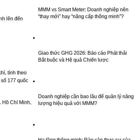
MMM vs Smart Meter: Doanh nghiệp nên
“thay mới” hay “nâng cấp thông minh”?
nh lên đến
Giao thức GHG 2026: Báo cáo Phát thải
Bắt buộc và Hệ quả Chiến lược
í, tính theo
g số 177 quốc
Doanh nghiệp cần bao lâu để quản lý năng
. Hồ Chí Minh,
lượng hiệu quả với MMM?
Hạ tầng thông minh: Rào cản thực sự của