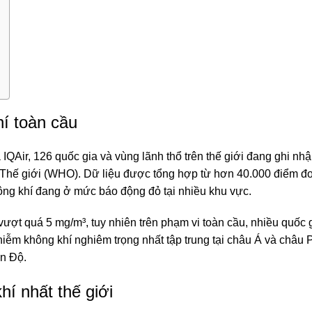
í toàn cầu
Air, 126 quốc gia và vùng lãnh thổ trên thế giới đang ghi nhậ
Thế giới (WHO). Dữ liệu được tổng hợp từ hơn 40.000 điểm đ
hông khí đang ở mức báo động đỏ tại nhiều khu vực
.
ợt quá 5 mg/m³, tuy nhiên trên phạm vi toàn cầu, nhiều quốc 
ễm không khí nghiêm trọng nhất tập trung tại châu Á và châu 
Ấn Độ
.
í nhất thế giới