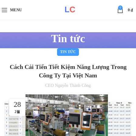
0
MENU
0
₫
Tin tức
TIN TỨC
Cách Cải Tiến Tiết Kiệm Năng Lượng Trong
Công Ty Tại Việt Nam
CEO Nguyễn Thành Công
28
2월