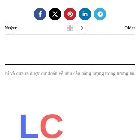
Newer
Older
à đưa ra được dự đoán về nhu cầu năng lượng trong tương lai."
"Máy đọ