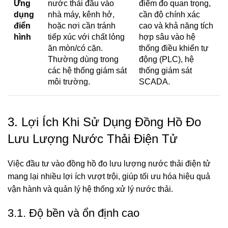
Ứng
nước thải đầu vào
điểm đo quan trọng,
dụng
nhà máy, kênh hở,
cần độ chính xác
điển
hoặc nơi cần tránh
cao và khả năng tích
hình
tiếp xúc với chất lỏng
hợp sâu vào hệ
ăn mòn/có cặn.
thống điều khiển tự
Thường dùng trong
động (PLC), hệ
các hệ thống giám sát
thống giám sát
môi trường.
SCADA.
3. Lợi Ích Khi Sử Dụng Đồng Hồ Đo
Lưu Lượng Nước Thải Điện Tử
Việc đầu tư vào đồng hồ đo lưu lượng nước thải điện tử
mang lại nhiều lợi ích vượt trội, giúp tối ưu hóa hiệu quả
vận hành và quản lý hệ thống xử lý nước thải.
3.1. Độ bền và ổn định cao