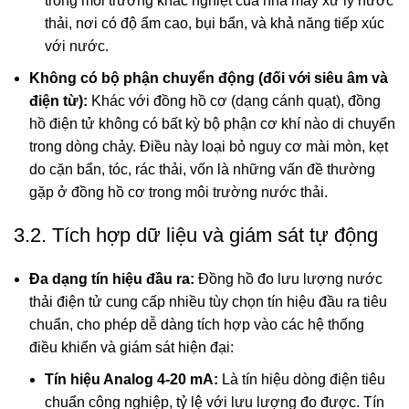
trong môi trường khắc nghiệt của nhà máy xử lý nước
thải, nơi có độ ẩm cao, bụi bẩn, và khả năng tiếp xúc
với nước.
Không có bộ phận chuyển động (đối với siêu âm và
điện từ):
Khác với đồng hồ cơ (dạng cánh quạt), đồng
hồ điện tử không có bất kỳ bộ phận cơ khí nào di chuyển
trong dòng chảy. Điều này loại bỏ nguy cơ mài mòn, kẹt
do cặn bẩn, tóc, rác thải, vốn là những vấn đề thường
gặp ở đồng hồ cơ trong môi trường nước thải.
3.2. Tích hợp dữ liệu và giám sát tự động
Đa dạng tín hiệu đầu ra:
Đồng hồ đo lưu lượng nước
thải điện tử cung cấp nhiều tùy chọn tín hiệu đầu ra tiêu
chuẩn, cho phép dễ dàng tích hợp vào các hệ thống
điều khiển và giám sát hiện đại:
Tín hiệu Analog 4-20 mA:
Là tín hiệu dòng điện tiêu
chuẩn công nghiệp, tỷ lệ với lưu lượng đo được. Tín