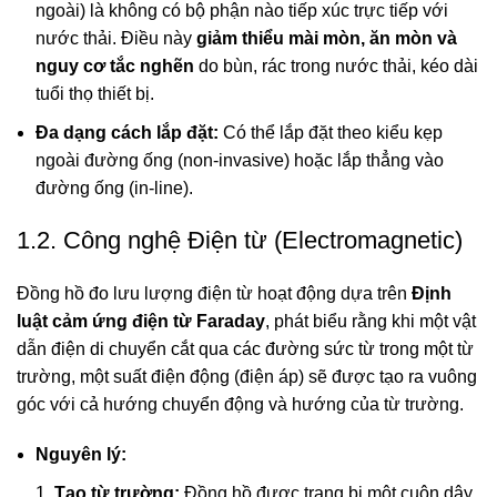
ngoài) là không có bộ phận nào tiếp xúc trực tiếp với
nước thải. Điều này
giảm thiểu mài mòn, ăn mòn và
nguy cơ tắc nghẽn
do bùn, rác trong nước thải, kéo dài
tuổi thọ thiết bị.
Đa dạng cách lắp đặt:
Có thể lắp đặt theo kiểu kẹp
ngoài đường ống (non-invasive) hoặc lắp thẳng vào
đường ống (in-line).
1.2. Công nghệ Điện từ (Electromagnetic)
Đồng hồ đo lưu lượng điện từ hoạt động dựa trên
Định
luật cảm ứng điện từ Faraday
, phát biểu rằng khi một vật
dẫn điện di chuyển cắt qua các đường sức từ trong một từ
trường, một suất điện động (điện áp) sẽ được tạo ra vuông
góc với cả hướng chuyển động và hướng của từ trường.
Nguyên lý:
Tạo từ trường:
Đồng hồ được trang bị một cuộn dây