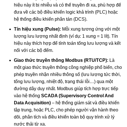
hiệu này ít bị nhiễu và có thể truyền đi xa, phù hợp để
đưa về các bộ điều khiển logic khả trình (PLC) hoặc
hệ thống điều khiển phân tán (DCS).
Tín hiệu xung (Pulse):
Mỗi xung tương ứng với một
lượng lưu lượng nhất định (ví dụ: 1 xung = 1 lít). Tín
hiệu này thích hợp để tính toán tổng lưu lượng và kết
nối với các bộ đếm.
Giao thức truyền thông Modbus (RTU/TCP):
Là
một giao thức truyền thông công nghiệp phổ biến, cho
phép truyền nhận nhiều thông số (lưu lượng tức thời,
tổng lưu lượng, nhiệt độ, trạng thái lỗi…) qua một
đường dây duy nhất. Modbus giúp tích hợp trực tiếp
vào hệ thống
SCADA (Supervisory Control And
Data Acquisition)
– hệ thống giám sát và điều khiển
tập trung, hoặc PLC, cho phép người vận hành theo
dõi, phân tích và điều khiển toàn bộ quy trình xử lý
nước thải từ xa.