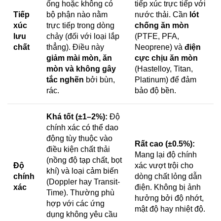
ống hoặc không có
tiếp xúc trực tiếp với
Tiếp
bộ phận nào nằm
nước thải. Cần
lót
xúc
trực tiếp trong dòng
chống ăn mòn
lưu
chảy (đối với loại lắp
(PTFE, PFA,
chất
thẳng). Điều này
Neoprene) và
điện
giảm mài mòn, ăn
cực chịu ăn mòn
mòn và không gây
(Hastelloy, Titan,
tắc nghẽn
bởi bùn,
Platinum) để đảm
rác.
bảo độ bền.
Khá tốt (±1–2%):
Độ
chính xác có thể dao
động tùy thuộc vào
Rất cao (±0.5%):
điều kiện chất thải
Mang lại độ chính
(nồng độ tạp chất, bọt
Độ
xác vượt trội cho
khí) và loại cảm biến
chính
dòng chất lỏng dẫn
(Doppler hay Transit-
xác
điện. Không bị ảnh
Time). Thường phù
hưởng bởi độ nhớt,
hợp với các ứng
mật độ hay nhiệt độ.
dụng không yêu cầu