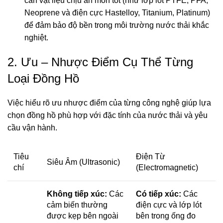
cần vật liệu chịu ăn mòn tốt (như lớp lót PTFE, PFA,
Neoprene và điện cực Hastelloy, Titanium, Platinum)
để đảm bảo độ bền trong môi trường nước thải khắc
nghiệt.
2. Ưu – Nhược Điểm Cụ Thể Từng
Loại Đồng Hồ
Việc hiểu rõ ưu nhược điểm của từng công nghệ giúp lựa
chọn đồng hồ phù hợp với đặc tính của nước thải và yêu
cầu vận hành.
Tiêu
Điện Từ
Siêu Âm (Ultrasonic)
chí
(Electromagnetic)
Không tiếp xúc:
Các
Có tiếp xúc:
Các
cảm biến thường
điện cực và lớp lót
được kẹp bên ngoài
bên trong ống đo