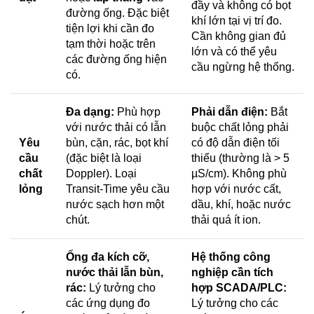
đầy và không có bọt
đường ống. Đặc biệt
khí lớn tại vị trí đo.
tiện lợi khi cần đo
Cần không gian đủ
tạm thời hoặc trên
lớn và có thể yêu
các đường ống hiện
cầu ngừng hệ thống.
có.
Đa dạng:
Phù hợp
Phải dẫn điện:
Bắt
với nước thải có lẫn
buộc chất lỏng phải
Yêu
bùn, cặn, rác, bọt khí
có độ dẫn điện tối
cầu
(đặc biệt là loại
thiểu (thường là > 5
chất
Doppler). Loại
µS/cm). Không phù
lỏng
Transit-Time yêu cầu
hợp với nước cất,
nước sạch hơn một
dầu, khí, hoặc nước
chút.
thải quá ít ion.
Ống đa kích cỡ,
Hệ thống công
nước thải lẫn bùn,
nghiệp cần tích
rác:
Lý tưởng cho
hợp SCADA/PLC:
các ứng dụng đo
Lý tưởng cho các