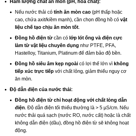
Hàm lượng chất ăn mòn (pH, hóa chất):
Nếu nước thải có
tính ăn mòn cao
(pH thấp hoặc
cao, chứa axit/kiềm mạnh), cần chọn đồng hồ có
vật
liệu chế tạo chịu ăn mòn tốt
.
Đồng hồ điện từ
cần có
lớp lót ống và điện cực
làm từ vật liệu chuyên dụng
như PTFE, PFA,
Hastelloy, Titanium, Platinum để đảm bảo độ bền.
Đồng hồ siêu âm kẹp ngoài
có lợi thế lớn vì
không
tiếp xúc trực tiếp
với chất lỏng, giảm thiểu nguy cơ
ăn mòn.
Độ dẫn điện của nước thải:
Đồng hồ điện từ
chỉ hoạt động với chất lỏng dẫn
điện
. Độ dẫn điện tối thiểu thường là > 5 µS/cm. Nếu
nước thải quá sạch (nước RO, nước cất) hoặc là chất
không dẫn điện (dầu), đồng hồ điện từ sẽ không hoạt
động.