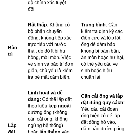
độ chính xác tuyệt
đối.
Rất thấp:
Không có
Trung bình:
Cần
bộ phận chuyển
kiểm tra định kỳ các
động, không tiếp xúc
điện cực và lớp lót
trực tiếp với nước
ống để đảm bảo
Bảo
thải, do đó ít bị hư
không bị bám bẩn,
trì
hỏng, mài mòn. Việc
ăn mòn hoặc hư hại,
vệ sinh và bảo trì đơn
có thể yêu cầu vệ
giản, chủ yếu là kiểm
sinh hoặc hiệu
tra bề mặt cảm biến.
chuẩn lại.
Linh hoạt và dễ
Cần cắt ống và lắp
dàng:
Có thể lắp đặt
đặt đúng quy cách:
theo kiểu
kẹp ngoài
Yêu cầu cắt đoạn
đường ống (không
ống hiện có để lắp
cần cắt ống, không
đặt đồng hồ vào,
Lắp
ngừng hệ thống)
đảm bảo đường ống
đặt
hoặc
lắp thẳng
vào