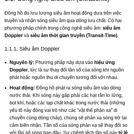
Đồng hồ đo lưu lượng siêu âm hoạt động dựa trên việc
truyền và nhận sóng siêu âm qua dòng lưu chất. Có hai
phương pháp chính trong công nghệ siêu âm:
siêu âm
Doppler
và
siêu âm thời gian truyền (Transit-Time)
.
1.1.1. Siêu âm Doppler
Nguyên lý:
Phương pháp này dựa vào
hiệu ứng
Doppler
, tức là sự thay đổi tần số của sóng khi nguồn
phát hoặc nguồn thu di chuyển tương đối với nhau.
Hoạt động:
Đồng hồ phát ra sóng siêu âm vào dòng
nước thải. Khi sóng này gặp phải các hạt rắn lơ lửng,
bọt khí, hoặc các tạp chất khác trong nước thải (những
yếu tố này đóng vai trò như các “vật thể phản xạ” di
chuyển cùng dòng chảy), chúng sẽ phản xạ sóng trở lại
cảm biến nhận. Tần số của sóng phản xạ sẽ thay đổi so
với tần số sóng ban đầu. Sự chênh lệch tần số này
tỷ lệ