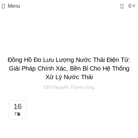
0
Menu
0
₫
Tin tức
TIN TỨC
Đồng Hồ Đo Lưu Lượng Nước Thải Điện Tử:
Giải Pháp Chính Xác, Bền Bỉ Cho Hệ Thống
Xử Lý Nước Thải
CEO Nguyễn Thành Công
16
7월