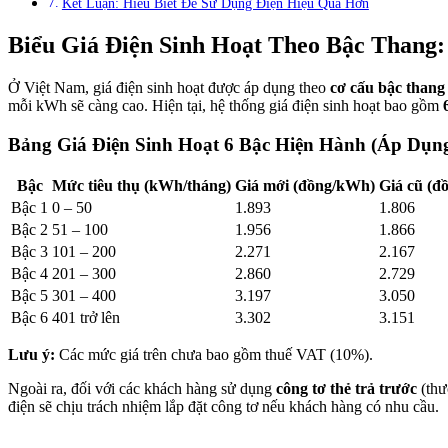
Kết Luận: Hiểu Biết Để Sử Dụng Điện Hiệu Quả Hơn
Biểu Giá Điện Sinh Hoạt Theo Bậc Thang
Ở Việt Nam, giá điện sinh hoạt được áp dụng theo
cơ cấu bậc thang
mỗi kWh sẽ càng cao. Hiện tại, hệ thống giá điện sinh hoạt bao gồm
Bảng Giá Điện Sinh Hoạt 6 Bậc Hiện Hành (Áp Dụng
Bậc
Mức tiêu thụ (kWh/tháng)
Giá mới (đồng/kWh)
Giá cũ (đ
Bậc 1
0 – 50
1.893
1.806
Bậc 2
51 – 100
1.956
1.866
Bậc 3
101 – 200
2.271
2.167
Bậc 4
201 – 300
2.860
2.729
Bậc 5
301 – 400
3.197
3.050
Bậc 6
401 trở lên
3.302
3.151
Lưu ý:
Các mức giá trên chưa bao gồm thuế VAT (10%).
Ngoài ra, đối với các khách hàng sử dụng
công tơ thẻ trả trước
(thư
điện sẽ chịu trách nhiệm lắp đặt công tơ nếu khách hàng có nhu cầu.