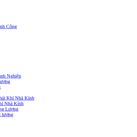
nh Công
nh Nghiệp
lượng
g
hải Khí Nhà Kính
hí Nhà Kính
ng Lượng
g lượng