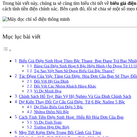
Trong bài viết này, chúng ta sẽ cùng tìm hiểu chi tiết về
biểu giá điệ
cách tính tiền điện chính xác. Bên cạnh đó, tôi sẽ chia sẻ một số mẹo
Mục lục bài viết
Biểu Giá Điện Sinh Hoạt Theo Bậc Thang: Bạn Đang Trả Bao Nhi
Bảng Giá Điện Sinh Hoạt 6 Bậc Hiện Hành (Áp Dụng Từ 11/1
Tại Sao Việt Nam Sử Dụng Biểu Giá Bậc Thang?
Tác Động Của Việc Tăng Giá Điện: Hóa Đơn Của Bạn Sẽ Thay Đổi
Đối Với Hộ Gia Đình
Đối Với Các Nhóm Khách Hàng Khác
Ví Dụ Minh Họa
Chính Sách Hỗ Trợ: Bảo Vệ Hộ Nghèo Và Gia Đình Chính Sách
Dự Kiến Thay Đổi Cơ Cấu Giá Điện: Từ 6 Bậc Xuống 5 Bậc
Dự Thảo Biểu Giá Điện 5 Bậc
Những Điểm Nổi Bật
Cách Tính Tiền Điện Sinh Hoạt: Hiểu Rõ Hóa Đơn Của Bạn
Ví Dụ Tính Toán
Trường Hợp Đặc Biệt
Mẹo Tiết Kiệm Điện Trong Bối Cảnh Giá Tăng