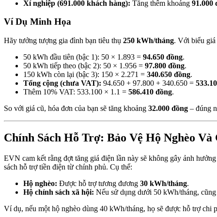
Xí nghiệp (691.000 khách hàng):
Tăng thêm khoảng
91.000 
Ví Dụ Minh Họa
Hãy tưởng tượng gia đình bạn tiêu thụ
250 kWh/tháng
. Với biểu giá
50 kWh đầu tiên (bậc 1): 50 × 1.893 =
94.650 đồng
.
50 kWh tiếp theo (bậc 2): 50 × 1.956 =
97.800 đồng
.
150 kWh còn lại (bậc 3): 150 × 2.271 =
340.650 đồng
.
Tổng cộng (chưa VAT):
94.650 + 97.800 + 340.650 =
533.1
Thêm 10% VAT: 533.100 × 1.1 =
586.410 đồng
.
So với giá cũ, hóa đơn của bạn sẽ tăng khoảng
32.000 đồng
– đúng n
Chính Sách Hỗ Trợ: Bảo Vệ Hộ Nghèo Và 
EVN cam kết rằng đợt tăng giá điện lần này sẽ không gây ảnh hưởng
sách hỗ trợ tiền điện từ chính phủ. Cụ thể:
Hộ nghèo:
Được hỗ trợ tương đương
30 kWh/tháng
.
Hộ chính sách xã hội:
Nếu sử dụng dưới 50 kWh/tháng, cũng
Ví dụ, nếu một hộ nghèo dùng 40 kWh/tháng, họ sẽ được hỗ trợ chi