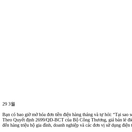
29
3월
Bạn có bao giờ mở hóa đơn tiền điện hàng tháng và tự hỏi: “Tại sao số
Theo Quyết định 2699/QĐ-BCT của Bộ Công Thương, giá bán lẻ điệ
đến hàng triệu hộ gia đình, doanh nghiệp và các đơn vị sử dụng điện 