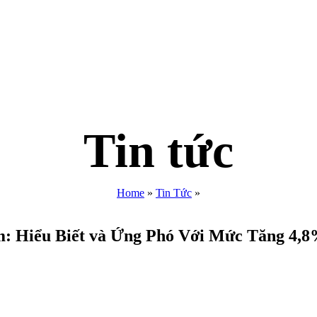
Tin tức
Home
»
Tin Tức
»
m: Hiểu Biết và Ứng Phó Với Mức Tăng 4,