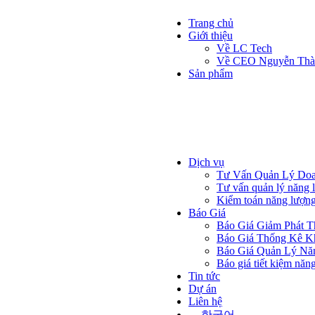
Trang chủ
Giới thiệu
Về LC Tech
EFFECTS
Về CEO Nguyễn Thà
Sản phẩm
Máy đọc điện
Xem chi tiết
Máy đọc nước
Xem chi tiết
MMM đọc gas, khí
Xem chi tiết
Dịch vụ
Tư Vấn Quản Lý Doa
Tư vấn quản lý năng 
Kiểm toán năng lượn
Báo Giá
Báo Giá Giảm Phát T
Báo Giá Thống Kê K
Báo Giá Quản Lý Nă
Báo giá tiết kiệm năn
Tin tức
Dự án
Liên hệ
한국어