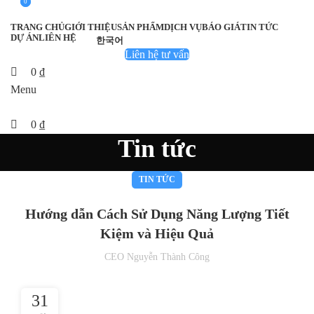
0
0
TRANG CHỦ
GIỚI THIỆU
SẢN PHẨM
DỊCH VỤ
BÁO GIÁ
TIN TỨC
DỰ ÁN
LIÊN HỆ
한국어
Liên hệ tư vấn
0
₫
Menu
0
₫
Tin tức
TIN TỨC
Hướng dẫn Cách Sử Dụng Năng Lượng Tiết
Kiệm và Hiệu Quả
CEO Nguyễn Thành Công
31