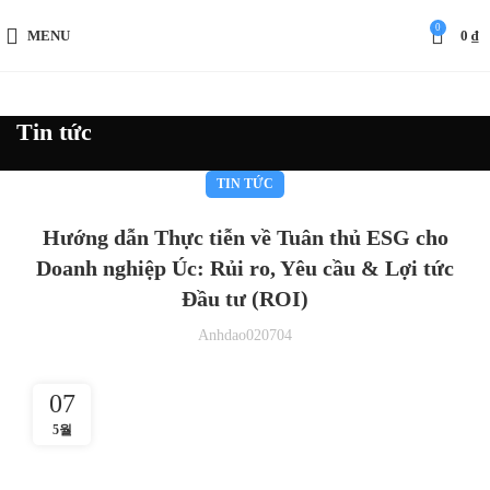
0
MENU
0
₫
Tin tức
TIN TỨC
Hướng dẫn Thực tiễn về Tuân thủ ESG cho
Doanh nghiệp Úc: Rủi ro, Yêu cầu & Lợi tức
Đầu tư (ROI)
Anhdao020704
07
5월