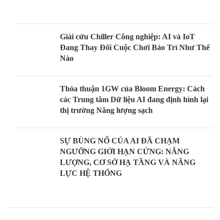
Giải cứu Chiller Công nghiệp: AI và IoT
Đang Thay Đổi Cuộc Chơi Bảo Trì Như Thế
Nào
Thỏa thuận 1GW của Bloom Energy: Cách
các Trung tâm Dữ liệu AI đang định hình lại
thị trường Năng lượng sạch
SỰ BÙNG NỔ CỦA AI ĐÃ CHẠM
NGƯỠNG GIỚI HẠN CỨNG: NĂNG
LƯỢNG, CƠ SỞ HẠ TẦNG VÀ NĂNG
LỰC HỆ THỐNG