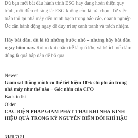
Dù bạn mới bắt đầu hành trình ESG hay đang hoàn thiện quy
trình, một điều rõ ràng là: ESG không còn là lựa chọn. Từ việc
tuân thủ tại nhà máy đến minh bạch trong báo cáo, doanh nghiệp
Úc cần hành động ngay để duy trì sự cạnh tranh và trách nhiệm.
Hãy bắt đầu, dù là từ những bước nhỏ – nhưng hãy bắt đầu
ngay hôm nay.
Rủi ro khi chậm trễ là quá lớn, và lợi ích nếu làm
đúng là quá hấp dẫn để bỏ qua.
Newer
Giám sát thông minh có thể tiết kiệm 10% chi phí ẩn trong
nhà máy như thế nào – Góc nhìn của CFO
Back to list
Older
CÁC BIỆN PHÁP GIẢM PHÁT THẢI KHÍ NHÀ KÍNH
HIỆU QUẢ TRONG KỶ NGUYÊN BIẾN ĐỔI KHÍ HẬU
카테고리