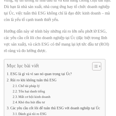
vững, sự tin tưởng từ nhà đầu tư và khả năng chống chịu dài hạn.
Dù bạn là nhà sản xuất, nhà cung ứng hay tổ chức doanh nghiệp
tại Úc, việc tuân thủ ESG không chỉ là đạo đức kinh doanh – mà
còn là yếu tố cạnh tranh thiết yếu.
Hướng dẫn này sẽ trình bày những rủi ro lớn nếu phớt lờ ESG,
các yêu cầu cốt lõi cho doanh nghiệp tại Úc (đặc biệt trong lĩnh
vực sản xuất), và cách ESG có thể mang lại lợi tức đầu tư (ROI)
rõ ràng và đo lường được.
Mục lục bài viết
ESG là gì và vì sao nó quan trọng tại Úc?
Rủi ro khi không tuân thủ ESG
Chế tài pháp lý
Tổn hại danh tiếng
Mất cơ hội kinh doanh
Khó thu hút đầu tư
Các yêu cầu cốt lõi để tuân thủ ESG với doanh nghiệp tại Úc
Đánh giá rủi ro ESG