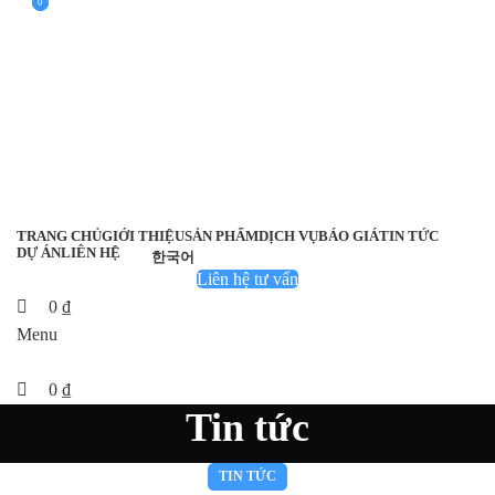
0
0
TRANG CHỦ
GIỚI THIỆU
SẢN PHẨM
DỊCH VỤ
BÁO GIÁ
TIN TỨC
DỰ ÁN
LIÊN HỆ
한국어
Liên hệ tư vấn
0
₫
Menu
0
₫
Tin tức
TIN TỨC