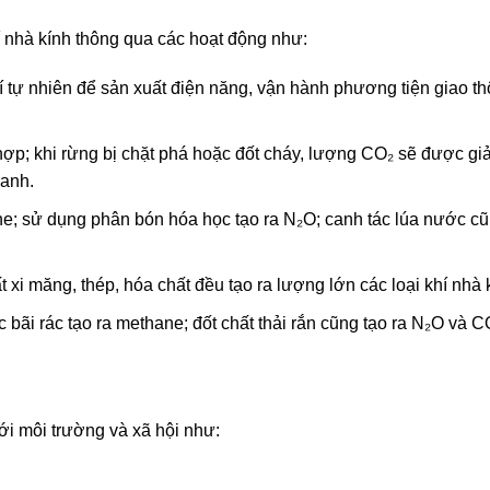
í nhà kính thông qua các hoạt động như:
í tự nhiên để sản xuất điện năng, vận hành phương tiện giao t
hợp; khi rừng bị chặt phá hoặc đốt cháy, lượng CO₂ sẽ được gi
xanh.
ne; sử dụng phân bón hóa học tạo ra N₂O; canh tác lúa nước cũ
 xi măng, thép, hóa chất đều tạo ra lượng lớn các loại khí nhà
ác bãi rác tạo ra methane; đốt chất thải rắn cũng tạo ra N₂O và C
ới môi trường và xã hội như: