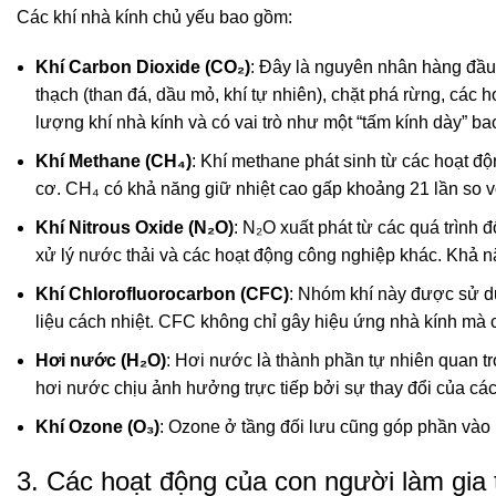
Các khí nhà kính chủ yếu bao gồm:
Khí Carbon Dioxide (CO₂)
: Đây là nguyên nhân hàng đầu 
thạch (than đá, dầu mỏ, khí tự nhiên), chặt phá rừng, các 
lượng khí nhà kính và có vai trò như một “tấm kính dày” bao
Khí Methane (CH₄)
: Khí methane phát sinh từ các hoạt độ
cơ. CH₄ có khả năng giữ nhiệt cao gấp khoảng 21 lần so 
Khí Nitrous Oxide (N₂O)
: N₂O xuất phát từ các quá trình 
xử lý nước thải và các hoạt động công nghiệp khác. Khả 
Khí Chlorofluorocarbon (CFC)
: Nhóm khí này được sử dụ
liệu cách nhiệt. CFC không chỉ gây hiệu ứng nhà kính mà c
Hơi nước (H₂O)
: Hơi nước là thành phần tự nhiên quan tr
hơi nước chịu ảnh hưởng trực tiếp bởi sự thay đổi của cá
Khí Ozone (O₃)
: Ozone ở tầng đối lưu cũng góp phần vào
3. Các hoạt động của con người làm gia 