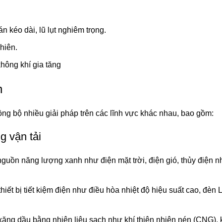
 kéo dài, lũ lụt nghiêm trọng.
hiên.
hông khí gia tăng
h
ng bộ nhiều giải pháp trên các lĩnh vực khác nhau, bao gồm:
g vận tải
uồn năng lượng xanh như điện mặt trời, điện gió, thủy điện n
hiết bị tiết kiệm điện như điều hòa nhiệt độ hiệu suất cao, đèn 
 xăng dầu bằng nhiên liệu sạch như khí thiên nhiên nén (CNG),