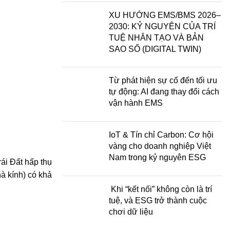
XU HƯỚNG EMS/BMS 2026–
2030: KỶ NGUYÊN CỦA TRÍ
TUỆ NHÂN TẠO VÀ BẢN
SAO SỐ (DIGITAL TWIN)
Từ phát hiện sự cố đến tối ưu
tự động: AI đang thay đổi cách
vận hành EMS
IoT & Tín chỉ Carbon: Cơ hội
vàng cho doanh nghiệp Việt
Nam trong kỷ nguyên ESG
ái Đất hấp thụ
hà kính) có khả
Khi “kết nối” không còn là trí
tuệ, và ESG trở thành cuộc
chơi dữ liệu