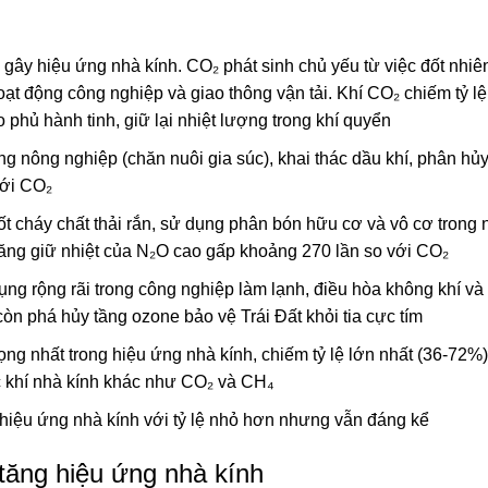
gây hiệu ứng nhà kính. CO₂ phát sinh chủ yếu từ việc đốt nhiên
hoạt động công nghiệp và giao thông vận tải. Khí CO₂ chiếm tỷ lệ
 phủ hành tinh, giữ lại nhiệt lượng trong khí quyển
ng nông nghiệp (chăn nuôi gia súc), khai thác dầu khí, phân hủy
với CO₂
đốt cháy chất thải rắn, sử dụng phân bón hữu cơ và vô cơ trong
năng giữ nhiệt của N₂O cao gấp khoảng 270 lần so với CO₂
ng rộng rãi trong công nghiệp làm lạnh, điều hòa không khí và 
òn phá hủy tầng ozone bảo vệ Trái Đất khỏi tia cực tím
ọng nhất trong hiệu ứng nhà kính, chiếm tỷ lệ lớn nhất (36-72%)
c khí nhà kính khác như CO₂ và CH₄
 hiệu ứng nhà kính với tỷ lệ nhỏ hơn nhưng vẫn đáng kể
tăng hiệu ứng nhà kính