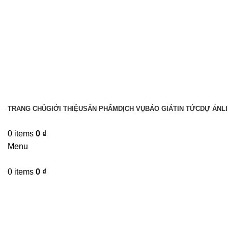
TRANG CHỦ
GIỚI THIỆU
SẢN PHẨM
DỊCH VỤ
BÁO GIÁ
TIN TỨC
DỰ ÁN
L
0
items
0
₫
Menu
0
items
0
₫
Tin tức