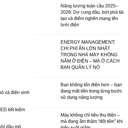
Năng lượng toàn cầu 2025–
2026: Dư cung dầu, bứt phá tái
tạo và điểm nghẽn mang tên
lưới điện
ENERGY MANAGEMENT:
CHI PHÍ ẨN LỚN NHẤT
TRONG NHÀ MÁY KHÔNG
NẰM Ở ĐIỆN – MÀ Ở CÁCH
BẠN QUẢN LÝ NÓ
Bạn không tốn điện hơn – bạn
đang mất tiền trong từng bước
hỏ và điện sinh
sử dụng năng lượng
LED tiết kiệm
Máy không chỉ tiêu thụ điện –
mà đang âm thầm “đốt tiền” khi
 khí dầu mỏ
hiệu suất giảm