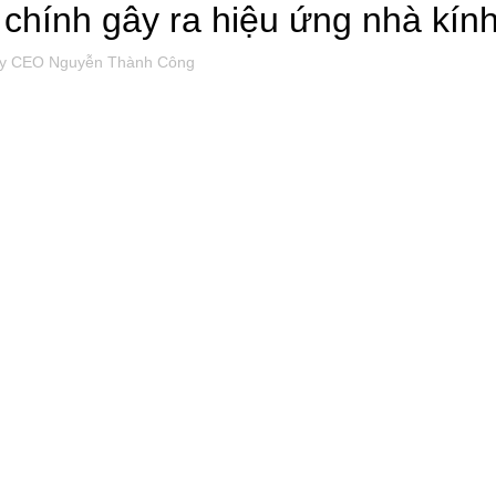
chính gây ra hiệu ứng nhà kín
y
CEO Nguyễn Thành Công