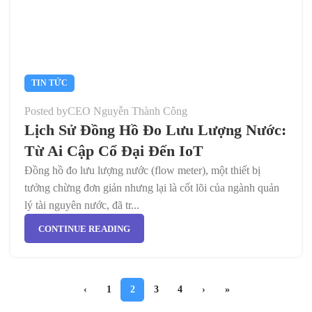
TIN TỨC
Posted by
CEO Nguyễn Thành Công
Lịch Sử Đồng Hồ Đo Lưu Lượng Nước:
Từ Ai Cập Cổ Đại Đến IoT
Đồng hồ đo lưu lượng nước (flow meter), một thiết bị
tưởng chừng đơn giản nhưng lại là cốt lõi của ngành quản
lý tài nguyên nước, đã tr...
CONTINUE READING
‹
1
2
3
4
›
»