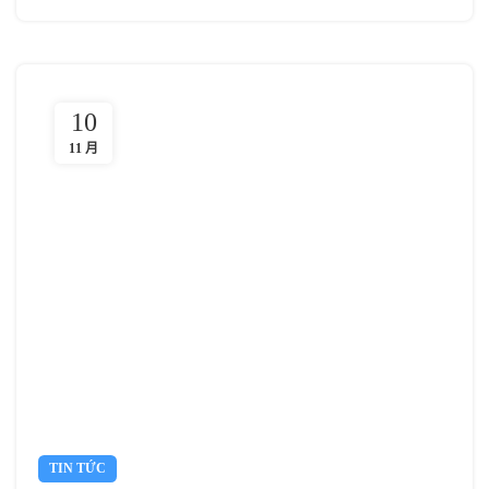
10
11 月
TIN TỨC