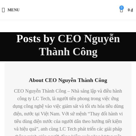
0
MENU
0
₫
Posts by
CEO Nguyễn
Thành Công
About CEO Nguyễn Thành Công
CEO Nguyễn Thành Công – Nhà sáng lập và điều hành
công ty LC Tech, là người tiên phong trong việc ứng
dụng công nghệ vào việc giám sát và tối ưu hóa tiêu dùng
điện, nước tại Việt Nam. Với sứ mệnh “Thay đổi hành vi
tiêu dùng điện nước của người dân theo hướng tiết kiệm
và hiệu quả”, anh cùng LC Tech phát triển các giải pháp