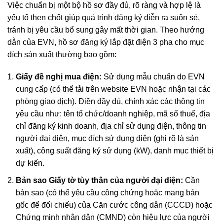
Việc chuẩn bị một bộ hồ sơ đầy đủ, rõ ràng và hợp lệ là
yếu tố then chốt giúp quá trình đăng ký diễn ra suôn sẻ,
tránh bị yêu cầu bổ sung gây mất thời gian. Theo hướng
dẫn của EVN, hồ sơ đăng ký lắp đặt điện 3 pha cho mục
đích sản xuất thường bao gồm:
Giấy đề nghị mua điện:
Sử dụng mẫu chuẩn do EVN
cung cấp (có thể tải trên website EVN hoặc nhận tại các
phòng giao dịch). Điền đầy đủ, chính xác các thông tin
yêu cầu như: tên tổ chức/doanh nghiệp, mã số thuế, địa
chỉ đăng ký kinh doanh, địa chỉ sử dụng điện, thông tin
người đại diện, mục đích sử dụng điện (ghi rõ là sản
xuất), công suất đăng ký sử dụng (kW), danh mục thiết bị
dự kiến.
Bản sao Giấy tờ tùy thân của người đại diện:
Cần
bản sao (có thể yêu cầu công chứng hoặc mang bản
gốc để đối chiếu) của Căn cước công dân (CCCD) hoặc
Chứng minh nhân dân (CMND) còn hiệu lực của người