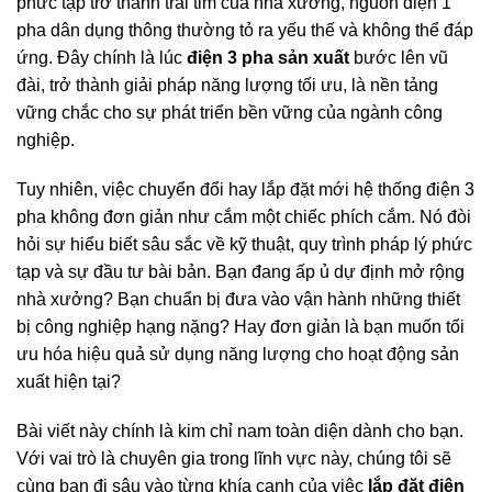
phức tạp trở thành trái tim của nhà xưởng, nguồn điện 1
pha dân dụng thông thường tỏ ra yếu thế và không thể đáp
ứng. Đây chính là lúc
điện 3 pha sản xuất
bước lên vũ
đài, trở thành giải pháp năng lượng tối ưu, là nền tảng
vững chắc cho sự phát triển bền vững của ngành công
nghiệp.
Tuy nhiên, việc chuyển đổi hay lắp đặt mới hệ thống điện 3
pha không đơn giản như cắm một chiếc phích cắm. Nó đòi
hỏi sự hiểu biết sâu sắc về kỹ thuật, quy trình pháp lý phức
tạp và sự đầu tư bài bản. Bạn đang ấp ủ dự định mở rộng
nhà xưởng? Bạn chuẩn bị đưa vào vận hành những thiết
bị công nghiệp hạng nặng? Hay đơn giản là bạn muốn tối
ưu hóa hiệu quả sử dụng năng lượng cho hoạt động sản
xuất hiện tại?
Bài viết này chính là kim chỉ nam toàn diện dành cho bạn.
Với vai trò là chuyên gia trong lĩnh vực này, chúng tôi sẽ
cùng bạn đi sâu vào từng khía cạnh của việc
lắp đặt điện