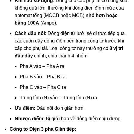
Khi nào sử dụng:
Dùng cho các phụ tải có công suất
không quá lớn, thường khi dòng điện định mức của
aptomat tổng (MCCB hoặc MCB)
nhỏ hơn hoặc
bằng 100A
(Ampe).
Cách đấu nối:
Dòng điện từ lưới sẽ đi trực tiếp qua
các cuộn dây dòng điện bên trong công tơ trước khi
cấp cho phụ tải. Loại công tơ này thường có
8 vị trí
đấu dây
chính, chia thành 4 nhóm:
Pha A vào – Pha A ra
Pha B vào – Pha B ra
Pha C vào – Pha C ra
Trung tính (N) vào – Trung tính (N) ra
Ưu điểm:
Đấu nối đơn giản hơn.
Nhược điểm:
Bị giới hạn về dòng điện chịu đựng.
Công tơ Điện 3 pha Gián tiếp: