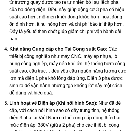
từ trường quay được tạo ra tự nhiên bởi sự lệch pha
của ba dòng điện. Điều này giúp động cơ 3 pha có hiệu
suất cao hơn, mô-men khởi động khỏe hơn, hoạt động
ổn định hơn, ít hư hỏng hơn và chi phí bảo trì thấp hơn.
Đây là yếu tố then chốt giúp giảm chi phí vận hành dài
hạn.
Khả năng Cung cấp cho Tải Công suất Cao:
Các
thiết bị công nghiệp như máy CNC, máy ép nhựa, lò
nung công nghiệp, máy nén khí lớn, hệ thống bơm công
suất cao, cầu trục… đều yêu cầu nguồn năng lượng cực
lớn mà điện 1 pha khó lòng đáp ứng. Điện 3 pha được
sinh ra để vận hành những “gã khổng lồ” này một cách
dễ dàng và hiệu quả.
Linh hoạt về Điện áp (Khi nối hình Sao):
Như đã đề
cập, với cách nối hình sao có dây trung tính, hệ thống
điện 3 pha tại Việt Nam có thể cung cấp đồng thời hai
mức điện áp: 380V (giữa 2 pha) cho các thiết bị công