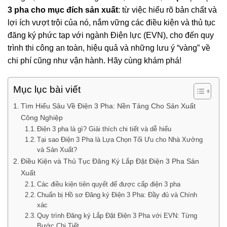
3 pha cho mục đích sản xuất
: từ việc hiểu rõ bản chất và
lợi ích vượt trội của nó, nắm vững các điều kiện và thủ tục
đăng ký phức tạp với ngành Điện lực (EVN), cho đến quy
trình thi công an toàn, hiệu quả và những lưu ý “vàng” về
chi phí cũng như vận hành. Hãy cùng khám phá!
Mục lục bài viết
Tìm Hiểu Sâu Về Điện 3 Pha: Nền Tảng Cho Sản Xuất
Công Nghiệp
Điện 3 pha là gì? Giải thích chi tiết và dễ hiểu
Tại sao Điện 3 Pha là Lựa Chọn Tối Ưu cho Nhà Xưởng
và Sản Xuất?
Điều Kiện và Thủ Tục Đăng Ký Lắp Đặt Điện 3 Pha Sản
Xuất
Các điều kiện tiên quyết để được cấp điện 3 pha
Chuẩn bị Hồ sơ Đăng ký Điện 3 Pha: Đầy đủ và Chính
xác
Quy trình Đăng ký Lắp Đặt Điện 3 Pha với EVN: Từng
Bước Chi Tiết