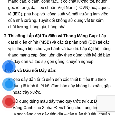
máng cáp, ổ cắm, công tắc…) có chất lượng tốt, nguồn
gốc rõ ràng, đạt tiêu chuẩn Việt Nam (TCVN) hoặc quốc
tế (IEC), phù hợp với công suất và môi trường làm việc
của nhà xưởng. Tuyệt đối không sử dụng vật tư kém
chất lượng, hàng giả, hàng nhái.
Thi công Lắp đặt Tủ điện và Thang Máng Cáp:
Lắp
đặt tủ điện chính (MSB) và các tủ phân phối (DB) tại các
vị trí thuận tiện cho vận hành và bảo trì. Lắp đặt hệ thống
thang máng cáp, ống luồn dây theo đúng thiết kế để bảo
vệ dây dẫn và tạo sự gọn gàng, chuyên nghiệp.
Kéo và Đấu nối Dây dẫn:
Kéo dây dẫn từ tủ điện đến các thiết bị tiêu thụ theo
đúng lộ trình thiết kế, đảm bảo dây không bị xoắn, gập
hoặc trầy xước.
Sử dụng đúng màu dây theo quy ước (ví dụ: Đỏ-
Vàng-Xanh cho 3 pha, Đen/Trắng cho trung tính, Xanh
lá sọc vàng cho dây tiếp địa – cần tuân thủ tiêu chuẩn