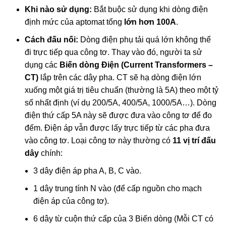
Khi nào sử dụng:
Bắt buộc sử dụng khi dòng điện
định mức của aptomat tổng
lớn hơn 100A
.
Cách đấu nối:
Dòng điện phụ tải quá lớn không thể
đi trực tiếp qua công tơ. Thay vào đó, người ta sử
dụng các
Biến dòng Điện (Current Transformers –
CT)
lắp trên các dây pha. CT sẽ hạ dòng điện lớn
xuống một giá trị tiêu chuẩn (thường là 5A) theo một tỷ
số nhất định (ví dụ 200/5A, 400/5A, 1000/5A…). Dòng
điện thứ cấp 5A này sẽ được đưa vào công tơ để đo
đếm. Điện áp vẫn được lấy trực tiếp từ các pha đưa
vào công tơ. Loại công tơ này thường có
11 vị trí đấu
dây
chính:
3 dây điện áp pha A, B, C vào.
1 dây trung tính N vào (để cấp nguồn cho mạch
điện áp của công tơ).
6 dây từ cuộn thứ cấp của 3 Biến dòng (Mỗi CT có