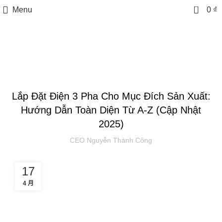
0
Menu
0
₫
Tin tức
TIN TỨC
Lắp Đặt Điện 3 Pha Cho Mục Đích Sản Xuất:
Hướng Dẫn Toàn Diện Từ A-Z (Cập Nhật
2025)
CEO Nguyễn Thành Công
17
4 月