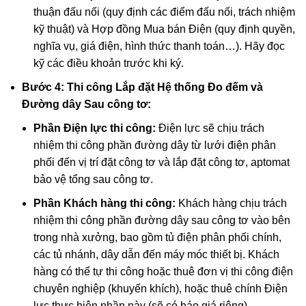
thuận đấu nối (quy định các điểm đấu nối, trách nhiệm
kỹ thuật) và Hợp đồng Mua bán Điện (quy định quyền,
nghĩa vụ, giá điện, hình thức thanh toán…). Hãy đọc
kỹ các điều khoản trước khi ký.
Bước 4: Thi công Lắp đặt Hệ thống Đo đếm và
Đường dây Sau công tơ:
Phần Điện lực thi công:
Điện lực sẽ chịu trách
nhiệm thi công phần đường dây từ lưới điện phân
phối đến vị trí đặt công tơ và lắp đặt công tơ, aptomat
bảo vệ tổng sau công tơ.
Phần Khách hàng thi công:
Khách hàng chịu trách
nhiệm thi công phần đường dây sau công tơ vào bên
trong nhà xưởng, bao gồm tủ điện phân phối chính,
các tủ nhánh, dây dẫn đến máy móc thiết bị. Khách
hàng có thể tự thi công hoặc thuê đơn vị thi công điện
chuyên nghiệp (khuyến khích), hoặc thuê chính Điện
lực thực hiện phần này (sẽ có báo giá riêng).