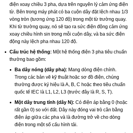
điện xoay chiều 3 pha, dựa trên nguyên lý cảm ứng điện
từ. Bên trong máy phát có ba cuộn dây đặt lệch nhau 1/3
vòng tròn (tương ứng 120 độ) trong một từ trường quay.
Khi từ trường quay, nó sẽ tạo ra sức điện động cảm ứng
xoay chiều hình sin trong mỗi cuộn dây, và ba sức điện
động này lệch pha nhau 120 độ.
Cấu trúc hệ thống:
Một hệ thống điện 3 pha tiêu chuẩn
thường bao gồm:
Ba dây nóng (dây pha):
Mang dòng điện chính.
Trong các bản vẽ kỹ thuật hoặc sơ đồ điện, chúng
thường được ký hiệu là A, B, C hoặc theo tiêu chuẩn
quốc tế IEC là L1, L2, L3 (trước đây là R, S, T).
Một dây trung tính (dây N):
Có điện áp bằng 0 (hoặc
rất gần 0) so với đất. Dây này đóng vai trò cân bằng
điện áp giữa các pha và là đường trở về cho dòng
điện trong một số cấu hình tải.