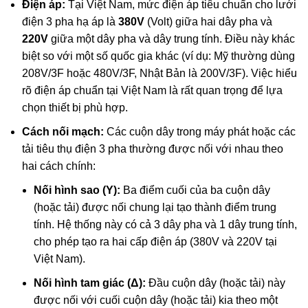
Điện áp:
Tại Việt Nam, mức điện áp tiêu chuẩn cho lưới
điện 3 pha hạ áp là
380V
(Volt) giữa hai dây pha và
220V
giữa một dây pha và dây trung tính. Điều này khác
biệt so với một số quốc gia khác (ví dụ: Mỹ thường dùng
208V/3F hoặc 480V/3F, Nhật Bản là 200V/3F). Việc hiểu
rõ điện áp chuẩn tại Việt Nam là rất quan trọng để lựa
chọn thiết bị phù hợp.
Cách nối mạch:
Các cuộn dây trong máy phát hoặc các
tải tiêu thụ điện 3 pha thường được nối với nhau theo
hai cách chính:
Nối hình sao (Y):
Ba điểm cuối của ba cuộn dây
(hoặc tải) được nối chung lại tạo thành điểm trung
tính. Hệ thống này có cả 3 dây pha và 1 dây trung tính,
cho phép tạo ra hai cấp điện áp (380V và 220V tại
Việt Nam).
Nối hình tam giác (Δ):
Đầu cuộn dây (hoặc tải) này
được nối với cuối cuộn dây (hoặc tải) kia theo một