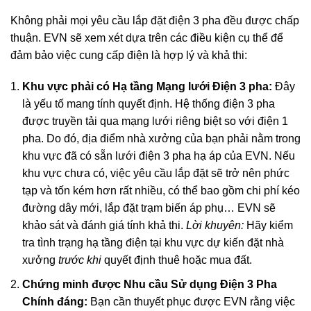
Không phải mọi yêu cầu lắp đặt điện 3 pha đều được chấp
thuận. EVN sẽ xem xét dựa trên các điều kiện cụ thể để
đảm bảo việc cung cấp điện là hợp lý và khả thi:
Khu vực phải có Hạ tầng Mạng lưới Điện 3 pha:
Đây
là yếu tố mang tính quyết định. Hệ thống điện 3 pha
được truyền tải qua mạng lưới riêng biệt so với điện 1
pha. Do đó, địa điểm nhà xưởng của bạn phải nằm trong
khu vực đã có sẵn lưới điện 3 pha hạ áp của EVN. Nếu
khu vực chưa có, việc yêu cầu lắp đặt sẽ trở nên phức
tạp và tốn kém hơn rất nhiều, có thể bao gồm chi phí kéo
đường dây mới, lắp đặt trạm biến áp phụ… EVN sẽ
khảo sát và đánh giá tính khả thi.
Lời khuyên:
Hãy kiểm
tra tình trạng hạ tầng điện tại khu vực dự kiến đặt nhà
xưởng
trước khi
quyết định thuê hoặc mua đất.
Chứng minh được Nhu cầu Sử dụng Điện 3 Pha
Chính đáng:
Bạn cần thuyết phục được EVN rằng việc