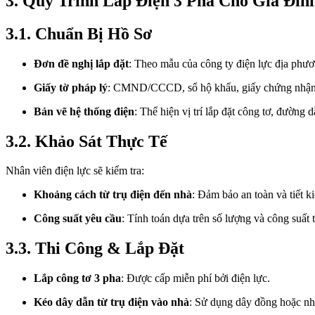
3. Quy Trình Lắp Điện 3 Pha Cho Gia Đìn
3.1. Chuẩn Bị Hồ Sơ
Đơn đề nghị lắp đặt
: Theo mẫu của công ty điện lực địa phươ
Giấy tờ pháp lý
: CMND/CCCD, sổ hộ khẩu, giấy chứng nhận 
Bản vẽ hệ thống điện
: Thể hiện vị trí lắp đặt công tơ, đường d
3.2. Khảo Sát Thực Tế
Nhân viên điện lực sẽ kiểm tra:
Khoảng cách từ trụ điện đến nhà
: Đảm bảo an toàn và tiết k
Công suất yêu cầu
: Tính toán dựa trên số lượng và công suất t
3.3. Thi Công & Lắp Đặt
Lắp công tơ 3 pha
: Được cấp miễn phí bởi điện lực.
Kéo dây dẫn từ trụ điện vào nhà
: Sử dụng dây đồng hoặc nhô