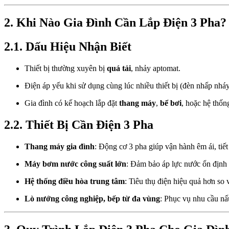
2. Khi Nào Gia Đình Cần Lắp Điện 3 Pha?
2.1. Dấu Hiệu Nhận Biết
Thiết bị thường xuyên bị
quá tải
, nhảy aptomat.
Điện áp yếu khi sử dụng cùng lúc nhiều thiết bị (đèn nhấp nháy
Gia đình có kế hoạch lắp đặt
thang máy
,
bể bơi
, hoặc hệ thố
2.2. Thiết Bị Cần Điện 3 Pha
Thang máy gia đình
: Động cơ 3 pha giúp vận hành êm ái, ti
Máy bơm nước công suất lớn
: Đảm bảo áp lực nước ổn định c
Hệ thống điều hòa trung tâm
: Tiêu thụ điện hiệu quả hơn so
Lò nướng công nghiệp, bếp từ đa vùng
: Phục vụ nhu cầu n