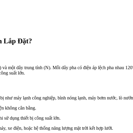
n Lắp Đặt?
 và một dây trung tính (N). Mỗi dây pha có điện áp lệch pha nhau 120°
công suất lớn.
ết bị như máy lạnh công nghiệp, bình nóng lạnh, máy bơm nước, lò nư
iện không cân bằng.
i sử dụng thiết bị công suất lớn.
áy, xe điện, hoặc hệ thống năng lượng mặt trời kết hợp lưới.