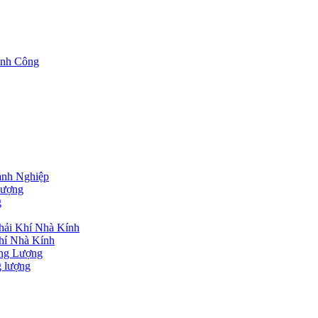
nh Công
nh Nghiệp
lượng
g
hải Khí Nhà Kính
hí Nhà Kính
ng Lượng
g lượng