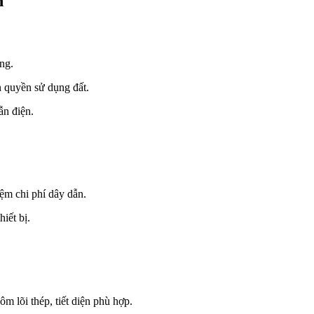
h
ng.
quyền sử dụng đất.
ẫn điện.
iệm chi phí dây dẫn.
hiết bị.
m lõi thép, tiết diện phù hợp.