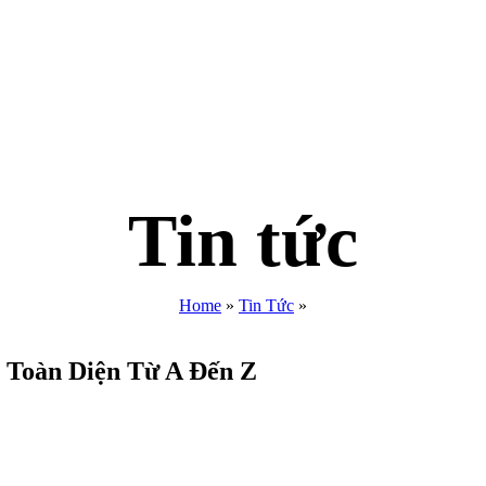
Tin tức
Home
»
Tin Tức
»
 Toàn Diện Từ A Đến Z