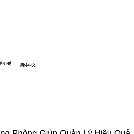
IÊN HỆ
简体中文
Liên hệ tư vấn
ng Phòng Giúp Quản Lý Hiệu Quả,