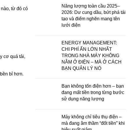
Năng lượng toàn cầu 2025–
 nào, từ đó có
2026: Dư cung dầu, bứt phá tái
tạo và điểm nghẽn mang tên
lưới điện
ENERGY MANAGEMENT:
CHI PHÍ ẨN LỚN NHẤT
TRONG NHÀ MÁY KHÔNG
 cơ quá tải,
NẰM Ở ĐIỆN – MÀ Ở CÁCH
BẠN QUẢN LÝ NÓ
 bền bỉ hơn.
Bạn không tốn điện hơn – bạn
đang mất tiền trong từng bước
sử dụng năng lượng
Máy không chỉ tiêu thụ điện –
mà đang âm thầm “đốt tiền” khi
hiệu suất giảm