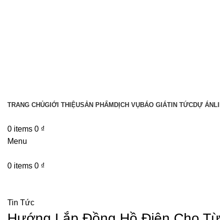
TRANG CHỦ
GIỚI THIỆU
SẢN PHẨM
DỊCH VỤ
BÁO GIÁ
TIN TỨC
DỰ ÁN
L
0
items
0
₫
Menu
0
items
0
₫
Tin tức
Tin Tức
Hướng Lắp Đồng Hồ Điện Cho Từ