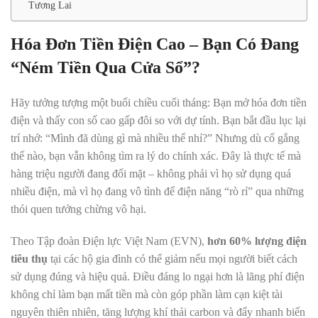
Tương Lai
Hóa Đơn Tiền Điện Cao – Bạn Có Đang
“Ném Tiền Qua Cửa Sổ”?
Hãy tưởng tượng một buổi chiều cuối tháng: Bạn mở hóa đơn tiền
điện và thấy con số cao gấp đôi so với dự tính. Bạn bắt đầu lục lại
trí nhớ: “Mình đã dùng gì mà nhiều thế nhỉ?” Nhưng dù cố gắng
thế nào, bạn vẫn không tìm ra lý do chính xác. Đây là thực tế mà
hàng triệu người đang đối mặt – không phải vì họ sử dụng quá
nhiều điện, mà vì họ đang vô tình để điện năng “rò rỉ” qua những
thói quen tưởng chừng vô hại.
Theo Tập đoàn Điện lực Việt Nam (EVN),
hơn 60% lượng điện
tiêu thụ
tại các hộ gia đình có thể giảm nếu mọi người biết cách
sử dụng đúng và hiệu quả. Điều đáng lo ngại hơn là lãng phí điện
không chỉ làm bạn mất tiền mà còn góp phần làm cạn kiệt tài
nguyên thiên nhiên, tăng lượng khí thải carbon và đẩy nhanh biến