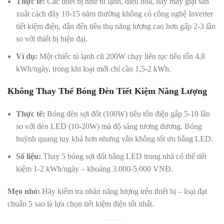
Thực tế:
Các thiết bị như tủ lạnh, điều hòa, hay máy giặt sản
xuất cách đây 10-15 năm thường không có công nghệ Inverter
tiết kiệm điện, dẫn đến tiêu thụ năng lượng cao hơn gấp 2-3 lần
so với thiết bị hiện đại.
Ví dụ:
Một chiếc tủ lạnh cũ 200W chạy liên tục tiêu tốn 4,8
kWh/ngày, trong khi loại mới chỉ cần 1,5-2 kWh.
Không Thay Thế Bóng Đèn Tiết Kiệm Năng Lượng
Thực tế:
Bóng đèn sợi đốt (100W) tiêu tốn điện gấp 5-10 lần
so với đèn LED (10-20W) mà độ sáng tương đương. Bóng
huỳnh quang tuy khá hơn nhưng vẫn không tối ưu bằng LED.
Số liệu:
Thay 5 bóng sợi đốt bằng LED trong nhà có thể tiết
kiệm 1-2 kWh/ngày – khoảng 3.000-5.000 VNĐ.
Mẹo nhỏ:
Hãy kiểm tra nhãn năng lượng trên thiết bị – loại đạt
chuẩn 5 sao là lựa chọn tiết kiệm điện tốt nhất.