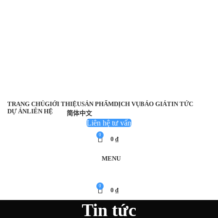
TRANG CHỦ
GIỚI THIỆU
SẢN PHẨM
DỊCH VỤ
BÁO GIÁ
TIN TỨC
DỰ ÁN
LIÊN HỆ
简体中文
Liên hệ tư vấn
0
0
₫
MENU
0
0
₫
Tin tức