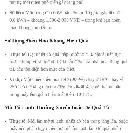
những thói quen phổ biến gây lãng phí.
Số liệu:
Một bóng đèn 60W bật liên tục 10 giờ/ngày tiêu tốn
0,6 kWh – khoảng 1.500-2.000 VNĐ – trong khi bạn hoàn
toàn không cần đến nó.
Sử Dụng Điều Hòa Không Hiệu Quả
Thực tế:
Đặt nhiệt độ quá thấp (dưới 25°C), bật/tắt liên tục,
hoặc không vệ sinh định kỳ khiến điều hòa phải hoạt động quá
tải, tiêu tốn điện hơn mức cần thiết.
Ví dụ:
Một chiếc điều hòa 1HP (900W) chạy ở 18°C thay vì
26°C có thể tăng tiêu thụ điện lên
20-30%
, chưa kể bụi bẩn
trong máy làm giảm hiệu suất thêm 10-15%.
Mở Tủ Lạnh Thường Xuyên hoặc Để Quá Tải
Thực tế:
Mỗi lần mở tủ lạnh, nhiệt độ bên trong tăng lên, buộc
máy nén phải chạy nhiều hơn để làm lạnh lại. Để quá nhiều