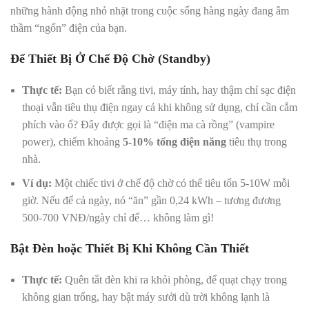
những hành động nhỏ nhặt trong cuộc sống hàng ngày đang âm
thầm “ngốn” điện của bạn.
Để Thiết Bị Ở Chế Độ Chờ (Standby)
Thực tế:
Bạn có biết rằng tivi, máy tính, hay thậm chí sạc điện
thoại vẫn tiêu thụ điện ngay cả khi không sử dụng, chỉ cần cắm
phích vào ổ? Đây được gọi là “điện ma cà rồng” (vampire
power), chiếm khoảng
5-10% tổng điện năng
tiêu thụ trong
nhà.
Ví dụ:
Một chiếc tivi ở chế độ chờ có thể tiêu tốn 5-10W mỗi
giờ. Nếu để cả ngày, nó “ăn” gần 0,24 kWh – tương đương
500-700 VNĐ/ngày chỉ để… không làm gì!
Bật Đèn hoặc Thiết Bị Khi Không Cần Thiết
Thực tế:
Quên tắt đèn khi ra khỏi phòng, để quạt chạy trong
không gian trống, hay bật máy sưởi dù trời không lạnh là