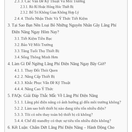
3. Các Vấn Đề Kỹ Thuật Và Môi Trường
Rò Rỉ Hoặc Hỏng Hóc Thiết Bị
Bố Trí Không Gian Không Hợp Lý
4. Thiếu Nhận Thức Và Ý Thức Tiết Kiệm
Tại Sao Bạn Nên Loại Bỏ Những Nguyên Nhân Gây Lãng Phí
Điện Năng Ngay Hôm Nay?
Tiết Kiệm Tiền Bạc
Bảo Vệ Môi Trường
Tăng Tuổi Thọ Thiết Bị
Sống Thông Minh Hơn
Làm Gì Để Ngừng Lãng Phí Điện Năng Ngay Bây Giờ?
1. Thay Đổi Thói Quen
2. Nâng Cấp Thiết Bị
3. Khắc Phục Vấn Đề Kỹ Thuật
4. Nâng Cao Ý Thức
FAQs: Giải Đáp Thắc Mắc Về Lãng Phí Điện Năng
1. Lãng phí điện năng có ảnh hưởng gì đến môi trường không?
2. Làm sao biết thiết bị nào đang tiêu tốn nhiều điện?
3. Tôi có nên thay toàn bộ thiết bị cũ không?
4. Chế độ standby có thực sự tiêu tốn nhiều điện không?
Kết Luận: Chấm Dứt Lãng Phí Điện Năng – Hành Động Cho