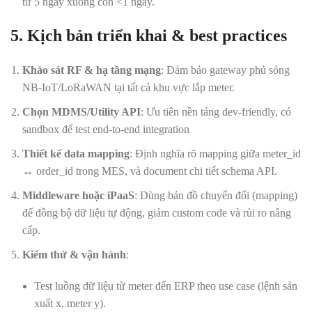
từ 5 ngày xuống còn <1 ngày.
5. Kịch bản triển khai & best practices
Khảo sát RF & hạ tầng mạng
: Đảm bảo gateway phủ sóng
NB-IoT/LoRaWAN tại tất cả khu vực lắp meter.
Chọn MDMS/Utility API
: Ưu tiên nền tảng dev-friendly, có
sandbox để test end-to-end integration
Thiết kế data mapping
: Định nghĩa rõ mapping giữa meter_id
↔ order_id trong MES, và document chi tiết schema API.
Middleware hoặc iPaaS
: Dùng bản đồ chuyển đổi (mapping)
để đồng bộ dữ liệu tự động, giảm custom code và rủi ro nâng
cấp.
Kiểm thử & vận hành
:
Test luồng dữ liệu từ meter đến ERP theo use case (lệnh sản
xuất x, meter y).