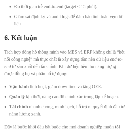
Đo thời gian trễ end-to-end (target ≤ 15 phút).
Giám sát định kỳ và audit logs để đảm bảo tính toàn vẹn dữ
liệu.
6. Kết luận
Tích hợp đồng hồ thông minh vào MES và ERP không chỉ là “kết
nối công nghệ” mà thực chất là xây dựng tấm nền dữ liệu
end-to-
end
từ sản xuất đến tài chính. Khi dữ liệu tiêu thụ năng lượng
được đồng bộ và phân bổ tự động:
Vận hành
linh hoạt, giảm downtime và tăng OEE.
Quản lý
kịp thời, nâng cao độ chính xác trong lập kế hoạch.
Tài chính
nhanh chóng, minh bạch, hỗ trợ ra quyết định đầu tư
năng lượng xanh.
Đây là bước khởi đầu bắt buộc cho mọi doanh nghiệp muốn
tối