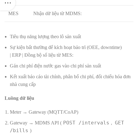
MES
Nhận dữ liệu từ MDMS:
Tiêu thụ năng lượng theo lô sản xuất
Sự kiện bất thường để kích hoạt bảo trì (OEE, downtime)
| ERP | Đồng bộ số liệu từ MES:
Gán chi phí điện nước gas vào chi phí sản xuất
Kết xuất báo cáo tài chính, phân bổ chi phí, đối chiếu hóa đơn
nhà cung cấp
Luồng dữ liệu
Meter → Gateway (MQTT/CoAP)
POST /intervals
GET
Gateway → MDMS API (
,
/bills
)