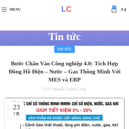
0
MENU
0
₫
Tin tức
TIN TỨC
Bước Chân Vào Công nghiệp 4.0: Tích Hợp
Đồng Hồ Điện – Nước – Gas Thông Minh Với
MES và ERP
CEO Nguyễn Thành Công
23
7 月