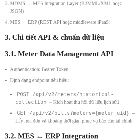
MDMS → MES Integration Layer (B2MML/XML hoặc
JSON)
MES → ERP (REST API hoặc middleware iPaaS)
3. Chi tiết API & chuẩn dữ liệu
3.1. Meter Data Management API
Authentication: Bearer Token
Định dạng endpoint tiêu biểu:
POST /api/v2/meters/historical-
collection
– Kích hoạt thu hồi dữ liệu lịch sử
1
GET /api/v2/bills?meters={meter_uid}
–
Lấy hóa đơn và khoảng thời gian phục vụ báo cáo tài chính
3.2. MES ↔ ERP Integration