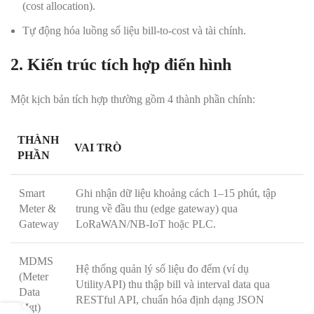
(cost allocation).
Tự động hóa luồng số liệu bill-to-cost và tài chính.
2. Kiến trúc tích hợp điển hình
Một kịch bản tích hợp thường gồm 4 thành phần chính:
THÀNH
VAI TRÒ
PHẦN
Smart
Ghi nhận dữ liệu khoảng cách 1–15 phút, tập
Meter &
trung về đầu thu (edge gateway) qua
Gateway
LoRaWAN/NB-IoT hoặc PLC.
MDMS
Hệ thống quản lý số liệu đo đếm (ví dụ
(Meter
UtilityAPI) thu thập bill và interval data qua
Data
RESTful API, chuẩn hóa định dạng JSON
Mgt)