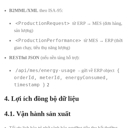
B2MML/XML
theo ISA-95:
<ProductionRequest>
từ ERP → MES (đơn hàng,
sản lượng)
<ProductionPerformance>
từ MES → ERP (thời
gian chạy, tiêu thụ năng lượng)
RESTful JSON
(nếu nền tảng hỗ trợ):
/api/mes/energy-usage
{
– gửi về ERP object
orderId, meterId, energyConsumed,
timestamp }
2
4. Lợi ích đồng bộ dữ liệu
4.1. Vận hành sản xuất
Tối ưu lịch bảo trì nhờ cảnh báo ngưỡng tiêu thụ bất thường