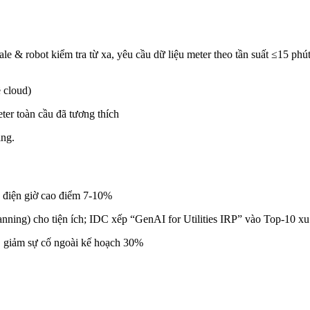
ale & robot kiểm tra từ xa, yêu cầu dữ liệu meter theo tần suất ≤15 phút
 cloud)
r toàn cầu đã tương thích
ing.
a điện giờ cao điểm 7-10%
lanning) cho tiện ích; IDC xếp “GenAI for Utilities IRP” vào Top-10 
i, giảm sự cố ngoài kế hoạch 30%