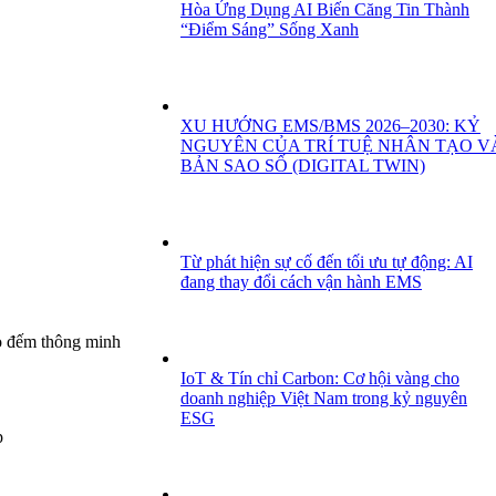
Hòa Ứng Dụng AI Biến Căng Tin Thành
“Điểm Sáng” Sống Xanh
XU HƯỚNG EMS/BMS 2026–2030: KỶ
NGUYÊN CỦA TRÍ TUỆ NHÂN TẠO V
BẢN SAO SỐ (DIGITAL TWIN)
Từ phát hiện sự cố đến tối ưu tự động: AI
đang thay đổi cách vận hành EMS
o đếm thông minh
IoT & Tín chỉ Carbon: Cơ hội vàng cho
doanh nghiệp Việt Nam trong kỷ nguyên
ESG
p