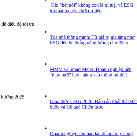
Khi “kết nối” không còn là trí tuệ, và ESG
trở thành cuộc chơi dữ liệu
 để điều độ tối ưu
Tòa nhà thông minh: Từ giá trị gia tăng nhờ
ESG đến hệ thống năng lượng chủ động
MMM vs Smart Meter: Doanh nghiệp nên
“thay mới” hay “nâng cấp thông minh”?
xu hướng 2025
Giao thức GHG 2026: Báo cáo Phát thải Bắt
buộc và Hệ quả Chiến lược
Doanh nghiệp cần bao lâu để quản lý năng