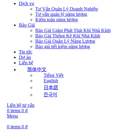
Dịch vụ
Tư Vấn Quản Lý Doanh Nghiệp
Tư vấn quản lý năng lượng
Kiểm toán năng lượng
Báo Giá
Báo Giá Giảm Phát Thải Khí Nhà Kính
Báo Giá Thống Kê Khí Nhà Kính
Báo Giá Quản Lý Năng Lượng
Báo giá tiết kiệm năng lượng
Tin tức
Dự án
Liên hệ
简体中文
Tiếng Việt
English
日本語
한국어
Liên hệ tư vấn
0
items
0
₫
Menu
0
items
0
₫