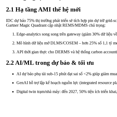
2.1 Hạ tầng AMI thế hệ mới
IDC dự báo 75% thị trường phát triển sẽ tích hợp pin dự trữ grid-sc
Gartner Magic Quadrant cập nhật REMS/MDMS chú trọng:
Edge-analytics song song trên gateway (giảm 30% dữ liệu về
Mô hình dữ liệu mở DLMS/COSEM – hơn 25% số 1,1 tỷ mete
API thời gian thực cho DERMS và hệ thống carbon account
2.2 AI/ML trong dự báo & tối ưu
AI dự báo phụ tải sub-15 phút đạt sai số <2% giúp giảm mu
GenAI hỗ trợ lập kế hoạch nguồn lực (integrated resource p
Digital twin trạm/nhà máy: đến 2027, 50% tiện ích triển kha