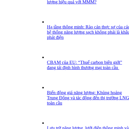
lượng hiệu quả với MMM?
Hạ tầng thông minh: Rào cản thực sự của cá
hệ thống năng lượng sạch không phải là khâ
phát điện
CBAM của EU: “Thuế carbon biên giới”
đang tái định hình thương mại toàn cầu
Biến động giá năng lượng: Khủng hoảng
Trung Đông và tác động đến thị trường LN
toàn cầu
Lưu trữ năng lượng, lưới điện thông minh và