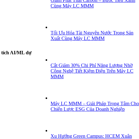
Giảm Phát Thải Carbon – Bước Tiến Xanh
Cùng Máy LC MMM
Tối Ưu Hóa Tài Nguyên Nước Trong Sản
Xuất Cùng Máy LC MMM
 tích AI/ML dự
Cắt Giảm 30% Chi Phí Năng Lượng Nhờ
Công Nghệ Tiết Kiệm Điện Trên Máy LC
MMM
Máy LC MMM – Giải Pháp Trọng Tâm Cho
Chiến Lược ESG Của Doanh Nghiệp
Xu Hướng Green Campus: HCEM Xuân