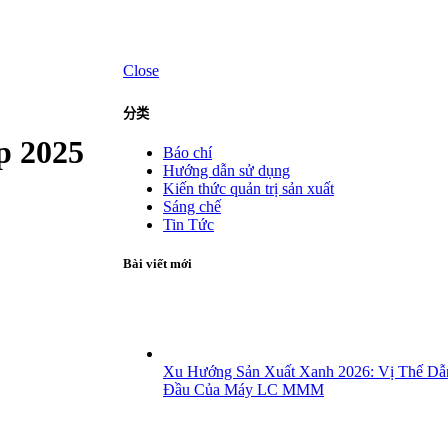
Close
分类
p 2025
Báo chí
Hướng dẫn sử dụng
Kiến thức quản trị sản xuất
Sáng chế
Tin Tức
Bài viết mới
Xu Hướng Sản Xuất Xanh 2026: Vị Thế Dẫ
Đầu Của Máy LC MMM