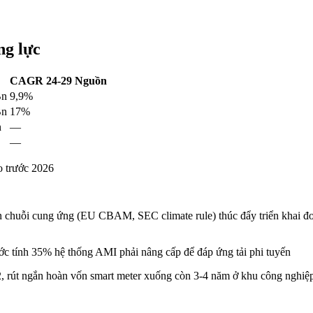
ng lực
CAGR 24-29
Nguồn
Bn
9,9%
Bn
17%
n
—
—
o trước 2026
n chuỗi cung ứng (EU CBAM, SEC climate rule) thúc đẩy triển khai đ
ước tính 35% hệ thống AMI phải nâng cấp để đáp ứng tải phi tuyến
rút ngắn hoàn vốn smart meter xuống còn 3-4 năm ở khu công nghiệ