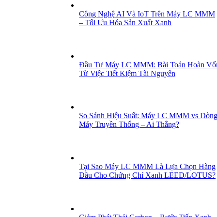
Công Nghệ AI Và IoT Trên Máy LC MMM
– Tối Ưu Hóa Sản Xuất Xanh
Đầu Tư Máy LC MMM: Bài Toán Hoàn Vố
Từ Việc Tiết Kiệm Tài Nguyên
So Sánh Hiệu Suất: Máy LC MMM vs Dòn
Máy Truyền Thống – Ai Thắng?
Tại Sao Máy LC MMM Là Lựa Chọn Hàng
Đầu Cho Chứng Chỉ Xanh LEED/LOTUS?