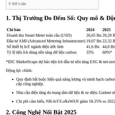
Kết Luận
1. Thị Trường Đo Đếm Số: Quy mô & Độ
Chỉ báo
2024
2025
Doanh thu Smart Meter toàn cầu (USD)
26,65 Bn
29,29 
Đầu tư AMI (Advanced Metering Infrastructure)
19,07 Bn
22,32 
Số thiết bị IoT ngành điện ước tính
41,6 Bn
44,8 B
Tỷ lệ tiện ích dùng nền tảng dữ liệu carbon
35%
60%*
*IDC MarketScape dự báo tiện ích đầu tư nền tảng ESG & net-zer
Động lực chính:
Quy định bắt buộc hiệu quả năng lượng và minh bạch carbo
cấp công nghiệp.
Nhu cầu điện tăng do trung tâm dữ liệu & xe điện; Gartner 
Chi phí cảm biến, NB-IoT/LoRaWAN giảm 18-25% so 2022, 
2. Công Nghệ Nổi Bật 2025